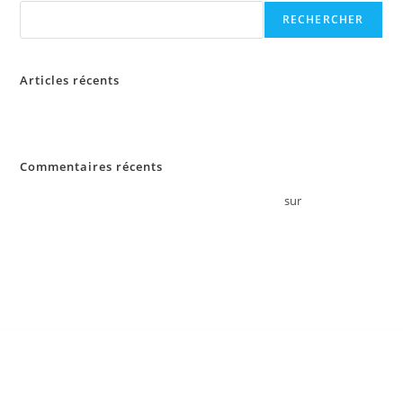
RECHERCHER
Articles récents
Bonjour tout le monde !
Commentaires récents
Un commentateur ou commentatrice WordPress
sur
Bonjour tout
le monde !
ATELIER VITA
Atelier Vita est une agence événementielle qui imagine, conçoit et met