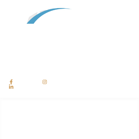
Atelier Vita est une agence événementielle qui imagine, conçoit et met
en scène tous vos événements professionnels.
En perpétuelle quête des dernières innovations et tendances, Atelier
Vita, entreprise événementielle, mêle ses compétences artistiques,
techniques et créatives pour mettre en lumière tous vos événements.
Ateliervitamaroc
Ateliervitamaroc
Ateliervita
NOS DERNIERS ÉVÉNEMENTS
Morocco Medical Expo
Morocco Dental Expo
Morocco Textile Expo