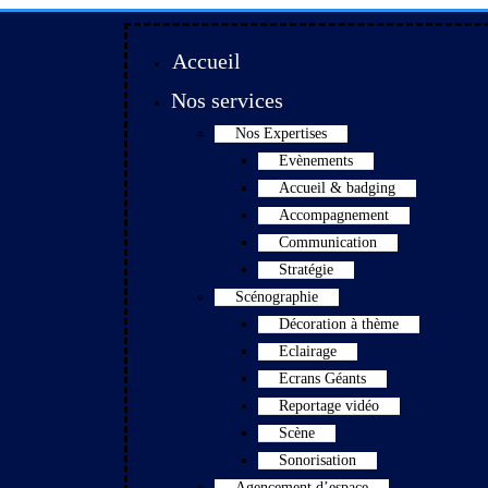
Accueil
Nos services
Nos Expertises
Evènements
Accueil & badging
Accompagnement
Communication
Stratégie
Scénographie
Décoration à thème
Eclairage
Ecrans Géants
Reportage vidéo
Scène
Sonorisation
Agencement d’espace