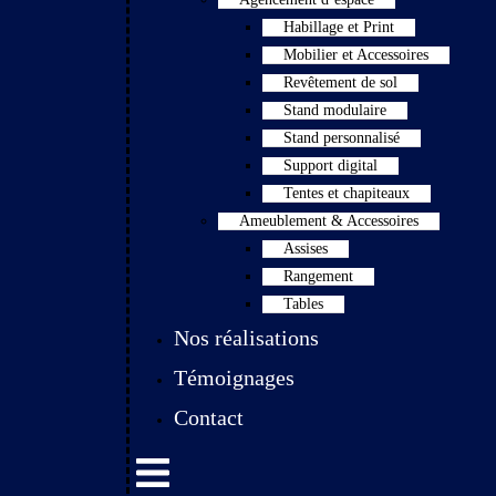
Habillage et Print
Mobilier et Accessoires
Revêtement de sol
Stand modulaire
Stand personnalisé
Support digital
Tentes et chapiteaux
Ameublement & Accessoires
Assises
Rangement
Tables
Nos réalisations
Témoignages
Contact
Hamburger Toggle Menu